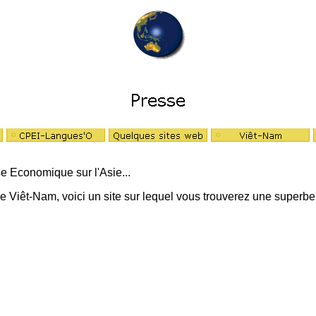
e Economique sur l'Asie...
oulez les partager.... et bien envoyez le
le Viêt-Nam, voici un site sur lequel vous trouverez une superb